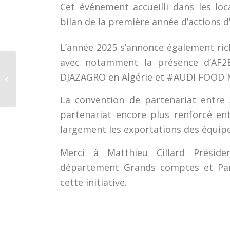
Cet événement accueilli dans les lo
bilan de la première année d’actions d
L’année 2025 s’annonce également rich
avec notamment la présence d’AF2
AF2E et le GEPPIA
signent une
DJAZAGRO en Algérie et #AUDI FOOD
convention de
partenariat pendant le
La convention de partenariat entre
CFIA
partenariat encore plus renforcé en
largement les exportations des équipe
Merci à Matthieu Cillard Préside
département Grands comptes et Part
cette initiative.