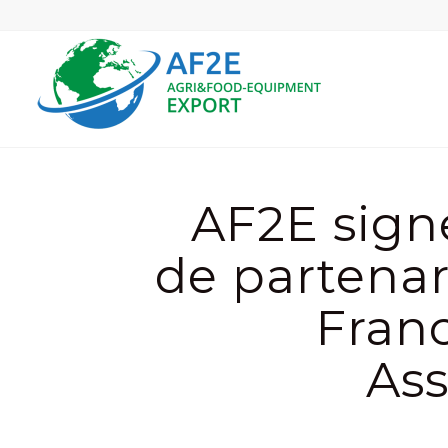
AF2E sign
de partenar
Franc
As